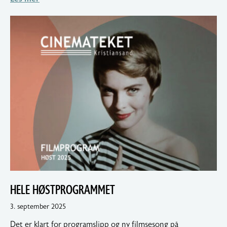
HELE HØSTPROGRAMMET
5.
3. september 2025
september
Det er klart for programslipp og ny filmsesong på