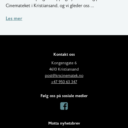
2025
Cinemateket i Kristiansand, og vi gleder oss …
Les mer
Kontakt oss
A
Kongensgate 6
d
4610 Kristiansand
E
d
post@krscinematek.no
p
T
r
+47 950 63 347
o
e
e
s
l
s
Følg oss på sosiale medier
t
e
s
:
f
:
o
n
Motta nyhetsbrev
: