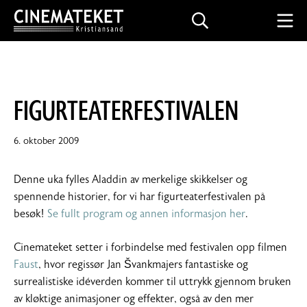
Skip
Search
Mo
to
CINEMATEKET I KRISTIANSAND
content
FIGURTEATERFESTIVALEN
3.
6. oktober 2009
februar
2014
Denne uka fylles Aladdin av merkelige skikkelser og
spennende historier, for vi har figurteaterfestivalen på
besøk!
Se fullt program og annen informasjon her
.
Cinemateket setter i forbindelse med festivalen opp filmen
Faust
, hvor regissør Jan Švankmajers fantastiske og
surrealistiske idéverden kommer til uttrykk gjennom bruken
av kløktige animasjoner og effekter, også av den mer