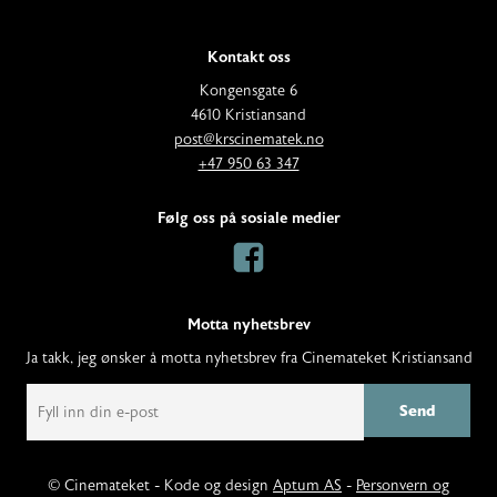
Kontakt oss
A
Kongensgate 6
d
4610 Kristiansand
E
d
post@krscinematek.no
p
T
r
+47 950 63 347
o
e
e
s
l
s
Følg oss på sosiale medier
t
e
s
:
f
:
o
n
Motta nyhetsbrev
:
Ja takk, jeg ønsker å motta nyhetsbrev fra Cinemateket Kristiansand
E
m
a
i
l
© Cinemateket - Kode og design
Aptum AS
-
Personvern og