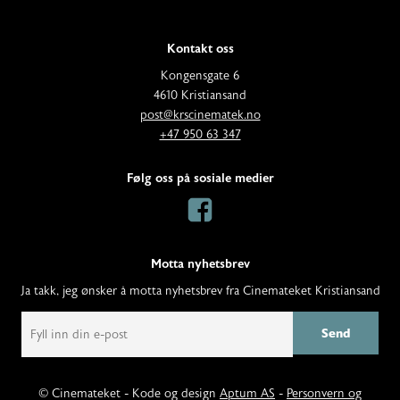
Kontakt oss
A
Kongensgate 6
d
4610 Kristiansand
E
d
post@krscinematek.no
p
T
r
+47 950 63 347
o
e
e
s
l
s
Følg oss på sosiale medier
t
e
s
:
f
:
o
n
Motta nyhetsbrev
:
Ja takk, jeg ønsker å motta nyhetsbrev fra Cinemateket Kristiansand
E
m
a
i
l
© Cinemateket - Kode og design
Aptum AS
-
Personvern og