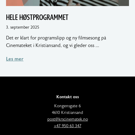
HELE HØSTPROGRAMMET
5.
3. september 2025
september
Det er klart for programslipp og ny filmsesong på
2025
Cinemateket i Kristiansand, og vi gleder oss …
Les mer
Kontakt oss
A
Kongensgate 6
d
4610 Kristiansand
E
d
post@krscinematek.no
p
T
r
+47 950 63 347
o
e
e