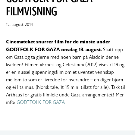
FILMVISNING
12.
12. august 2014
august
2014
Cinemateket snurrer film for de minste under
GODTFOLK FOR GAZA onsdag 13. august.
Støtt opp
om Gaza og ta gjerne med noen barn på Aladdin denne
kvelden! Filmen «Ernest og Celestine» (2012) vises kl 19 og
er en nusselig spenningsfilm om et uventet vennskap
mellom to som er livredde for hverandre – en diger bjørn
og ei lita mus. (Norsk tale, 1t 19 min, tillatt for alle). Takk til
Arthaus for gratis filmleie unde Gaza-arrangementet! Mer
info:
GODTFOLK FOR GAZA