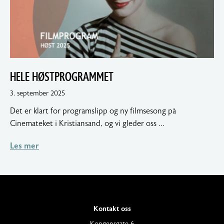
HELE HØSTPROGRAMMET
5.
3. september 2025
september
Det er klart for programslipp og ny filmsesong på
2025
Cinemateket i Kristiansand, og vi gleder oss …
Les mer
Kontakt oss
A