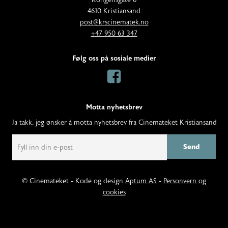
Kongensgate 6
d
4610 Kristiansand
E
d
post@krscinematek.no
p
T
r
+47 950 63 347
o
e
e
s
l
s
Følg oss på sosiale medier
t
e
s
:
f
:
o
n
Motta nyhetsbrev
:
Ja takk, jeg ønsker å motta nyhetsbrev fra Cinemateket Kristiansand
E
m
a
i
l
© Cinemateket - Kode og design
Aptum AS
-
Personvern og
cookies