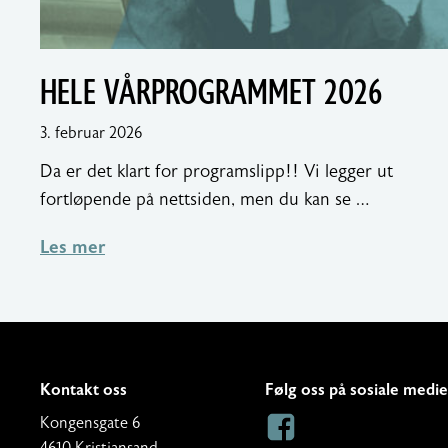
HELE VÅRPROGRAMMET 2026
4.
3. februar 2026
februar
Da er det klart for programslipp!! Vi legger ut
2026
fortløpende på nettsiden, men du kan se …
Les mer
Kontakt oss
Følg oss på sosiale medie
A
Kongensgate 6
d