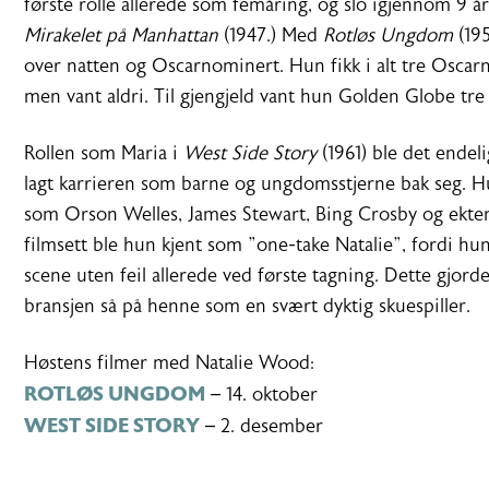
første rolle allerede som femåring, og slo igjennom 9 år
Mirakelet på Manhattan
(1947.) Med
Rotløs Ungdom
(195
over natten og Oscarnominert. Hun fikk i alt tre Oscar
men vant aldri. Til gjengjeld vant hun Golden Globe tre
Rollen som Maria i
West Side Story
(1961) ble det endel
lagt karrieren som barne og ungdomsstjerne bak seg. 
som Orson Welles, James Stewart, Bing Crosby og ekt
filmsett ble hun kjent som ”one-take Natalie”, fordi hun
scene uten feil allerede ved første tagning. Dette gjord
bransjen så på henne som en svært dyktig skuespiller.
Høstens filmer med Natalie Wood:
ROTLØS UNGDOM
– 14. oktober
WEST SIDE STORY
– 2. desember