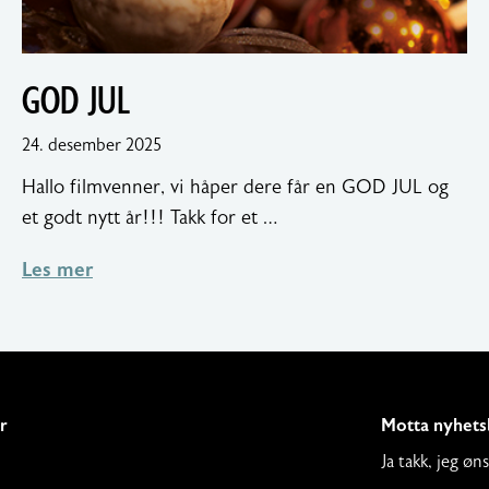
GOD JUL
18.
24. desember 2025
januar
Hallo filmvenner, vi håper dere får en GOD JUL og
2026
et godt nytt år!!! Takk for et …
Les mer
r
Motta nyhets
Ja takk, jeg ø