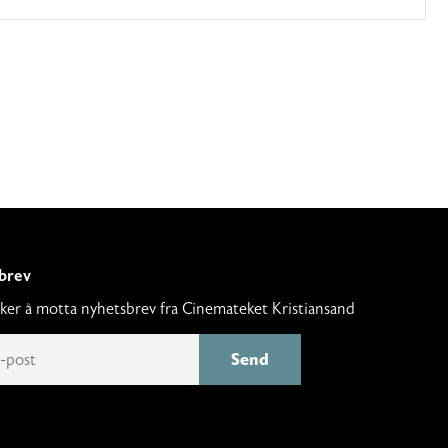
brev
nsker å motta nyhetsbrev fra Cinemateket Kristiansand