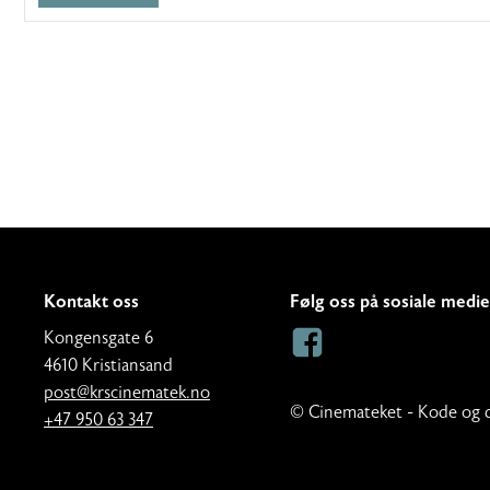
Kontakt oss
Følg oss på sosiale medie
A
Kongensgate 6
d
4610 Kristiansand
d
E
post@krscinematek.no
© Cinemateket - Kode og 
r
p
T
+47 950 63 347
e
o
e
s
s
l