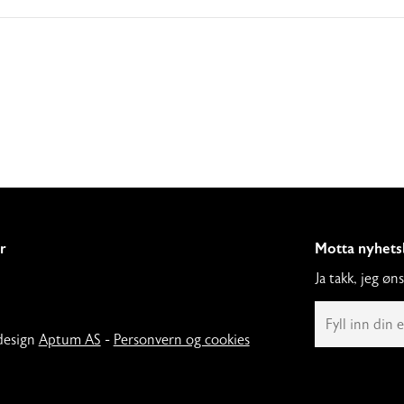
r
Motta nyhets
Ja takk, jeg ø
E
m
a
design
Aptum AS
-
Personvern og cookies
i
l