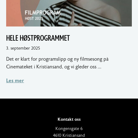
HELE HØSTPROGRAMMET
5.
3. september 2025
september
Det er klart for programslipp og ny filmsesong på
2025
Cinemateket i Kristiansand, og vi gleder oss …
Les mer
Kontakt oss
A
Kongensgate 6
d
4610 Kristiansand