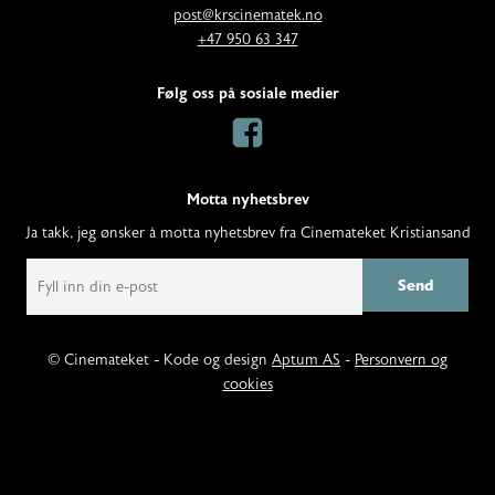
E
d
post@krscinematek.no
p
T
r
+47 950 63 347
o
e
e
s
l
s
Følg oss på sosiale medier
t
e
s
:
f
:
o
n
Motta nyhetsbrev
:
Ja takk, jeg ønsker å motta nyhetsbrev fra Cinemateket Kristiansand
E
m
a
i
l
© Cinemateket - Kode og design
Aptum AS
-
Personvern og
cookies