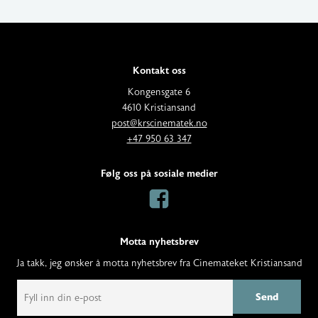
Kontakt oss
A
Kongensgate 6
d
4610 Kristiansand
E
d
post@krscinematek.no
p
T
r
+47 950 63 347
o
e
e
s
l
s
Følg oss på sosiale medier
t
e
s
:
f
:
o
n
Motta nyhetsbrev
:
Ja takk, jeg ønsker å motta nyhetsbrev fra Cinemateket Kristiansand
E
m
a
i