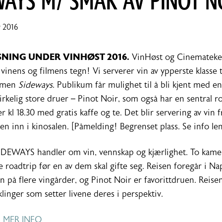
WAYS M/ SMAK AV PINOT N
30.
 2016
september
2016
SNING UNDER VINHØST 2016.
VinHøst og Cinemateket
i vinens og filmens tegn! Vi serverer vin av ypperste klasse 
ilmen
Sideways
. Publikum får mulighet til å bli kjent med en
irkelig store druer – Pinot Noir, som også har en sentral rol
kl 18.30 med gratis kaffe og te. Det blir servering av vin fr
ren inn i kinosalen. [Påmelding! Begrenset plass. Se info l
DEWAYS handler om vin, vennskap og kjærlighet. To kamer
te roadtrip før en av dem skal gifte seg. Reisen foregår i Na
n på flere vingårder, og Pinot Noir
er favorittdruen. Reise
linger som setter livene deres i perspektiv.
 MER INFO