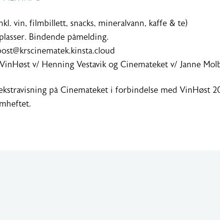
inkl. vin, filmbillett, snacks, mineralvann, kaffe & te)
plasser. Bindende påmelding.
post@krscinematek.kinsta.cloud
 VinHøst v/ Henning Vestavik og Cinemateket v/ Janne Mol
ekstravisning på Cinemateket i forbindelse med VinHøst 2
amheftet.