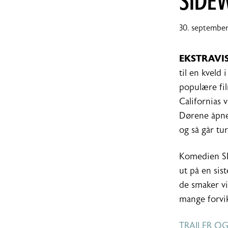
SIDE
30. september
EKSTRAVI
til en kveld 
populære f
Californias v
Dørene åpner 
og så går tu
Komedien SI
ut på en sis
de smaker vi
mange forvik
TRAILER OG