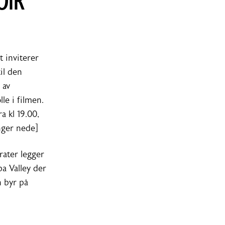
OIR
 inviterer
til den
 av
le i filmen.
a kl 19.00,
enger nede]
ater legger
pa Valley der
n byr på