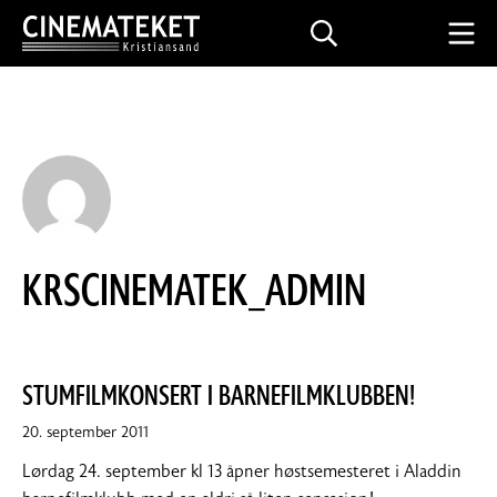
Skip
Search
Mo
to
CINEMATEKET I KRISTIANSAND
content
KRSCINEMATEK_ADMIN
STUMFILMKONSERT I BARNEFILMKLUBBEN!
20. september 2011
Lørdag 24. september kl 13 åpner høstsemesteret i Aladdin