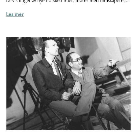
førvisninger av nye norske filmer, møter med filmskapere, …
Les mer