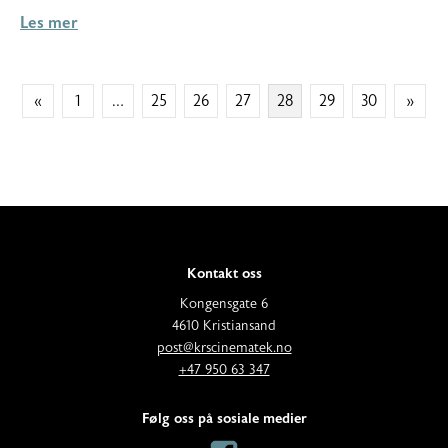
Les mer
SIDEPAGINERING
«
1
…
25
26
27
28
29
30
»
Kontakt oss
A
Kongensgate 6
d
4610 Kristiansand
E
d
post@krscinematek.no
p
T
r
+47 950 63 347
o
e
e
s
l
s
Følg oss på sosiale medier
t
e
s