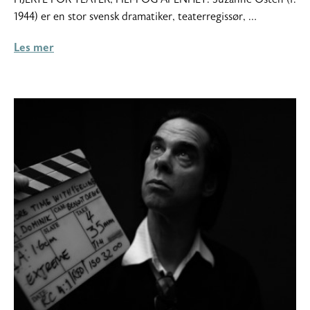
2016
1944) er en stor svensk dramatiker, teaterregissør, …
Les mer