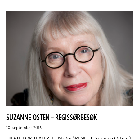
SUZANNE OSTEN – REGISSØRBESØK
15.
10. september 2016
september
HJERTE FOR TEATER, FILM OG ÅPENHET. Suzanne Osten (f.