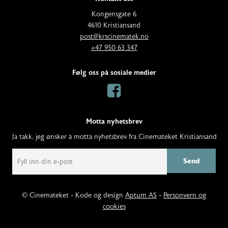
A
Kongensgate 6
d
4610 Kristiansand
E
d
post@krscinematek.no
p
T
r
+47 950 63 347
o
e
e
s
l
s
Følg oss på sosiale medier
t
e
s
:
f
:
o
n
Motta nyhetsbrev
:
Ja takk, jeg ønsker å motta nyhetsbrev fra Cinemateket Kristiansand
E
m
a
i
l
© Cinemateket - Kode og design
Aptum AS
-
Personvern og
cookies