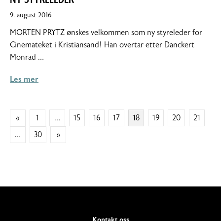
9.
9. august 2016
august
MORTEN PRYTZ ønskes velkommen som ny styreleder for
2016
Cinemateket i Kristiansand! Han overtar etter Danckert
Monrad …
Les mer
SIDEPAGINERING
«
1
…
15
16
17
18
19
20
21
…
30
»
Kontakt oss