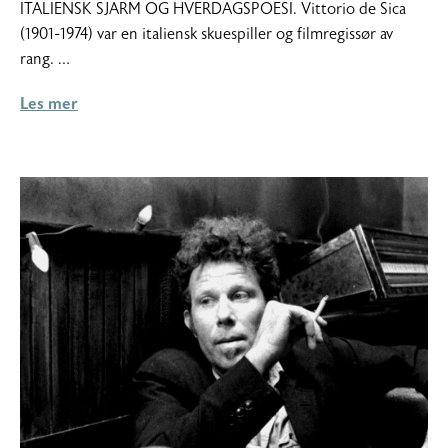
ITALIENSK SJARM OG HVERDAGSPOESI. Vittorio de Sica
2015
(1901-1974) var en italiensk skuespiller og filmregissør av
rang. …
Les mer