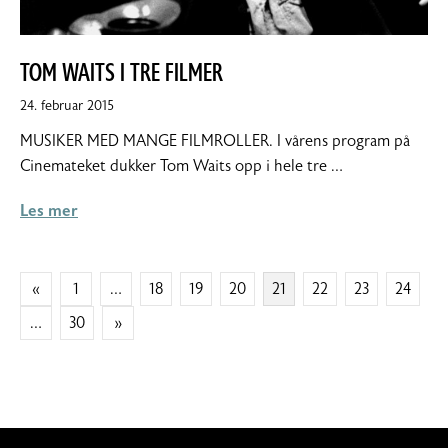
TOM WAITS I TRE FILMER
7.
24. februar 2015
mars
MUSIKER MED MANGE FILMROLLER. I vårens program på
2015
Cinemateket dukker Tom Waits opp i hele tre …
Les mer
SIDEPAGINERING
«
1
…
18
19
20
21
22
23
24
…
30
»