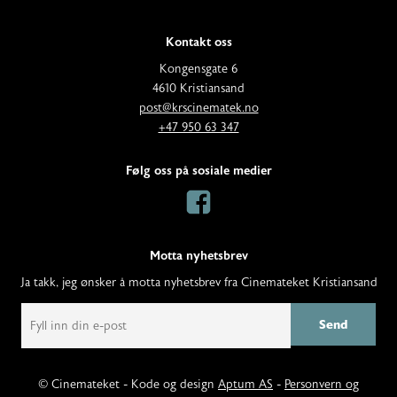
Kontakt oss
A
Kongensgate 6
d
4610 Kristiansand
E
d
post@krscinematek.no
p
T
r
+47 950 63 347
o
e
e
s
l
s
Følg oss på sosiale medier
t
e
s
:
f
:
o
n
Motta nyhetsbrev
:
Ja takk, jeg ønsker å motta nyhetsbrev fra Cinemateket Kristiansand
E
m
a
i
l
© Cinemateket - Kode og design
Aptum AS
-
Personvern og