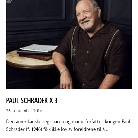
PAUL SCHRADER X 3
26.
26. september 2019
september
Den amerikanske regissøren og manusforfatter-kongen Paul
2019
Schrader (f. 1946) fikk ikke lov av foreldrene til å …