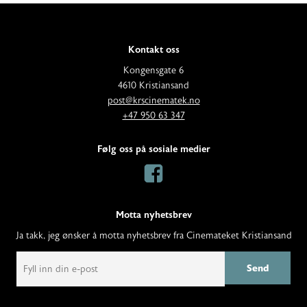
Kontakt oss
A
Kongensgate 6
d
4610 Kristiansand
E
d
post@krscinematek.no
p
T
r
+47 950 63 347
o
e
e
s
l
s
Følg oss på sosiale medier
t
e
s
:
f
:
o
n
Motta nyhetsbrev
:
Ja takk, jeg ønsker å motta nyhetsbrev fra Cinemateket Kristiansand
E
m
a
i
l