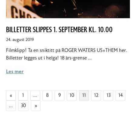
BILLETTER SLIPPES 1. SEPTEMBER KL. 10.00
31.
24. august 2019
august
Filmklipp! Ta en sniktitt på ROGER WATERS US+THEM her.
2019
Billetter legges ut i helga! 18 års-grense …
Les mer
SIDEPAGINERING
«
1
…
8
9
10
11
12
13
14
…
30
»