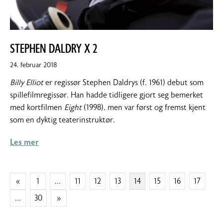
STEPHEN DALDRY X 2
1.
24. februar 2018
mars
Billy Elliot
er regissør Stephen Daldrys (f. 1961) debut som
2018
spillefilmregissør. Han hadde tidligere gjort seg bemerket
med kortfilmen
Eight
(1998), men var først og fremst kjent
som en dyktig teaterinstruktør.
Les mer
SIDEPAGINERING
«
1
…
11
12
13
14
15
16
17
…
30
»