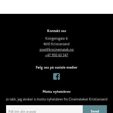
Kontakt oss
A
Kongensgate 6
d
4610 Kristiansand
E
d
post@krscinematek.no
p
T
r
+47 950 63 347
o
e
e
s
l
s
Følg oss på sosiale medier
t
e
s
:
f
:
o
n
Motta nyhetsbrev
:
Ja takk, jeg ønsker å motta nyhetsbrev fra Cinemateket Kristiansand
E
m